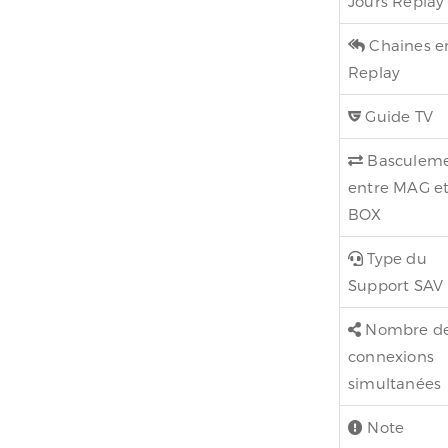
Jours Replay
Chaines e
Replay
Guide TV
Basculem
entre MAG e
BOX
Type du
Support SAV
Nombre d
connexions
simultanées
Note