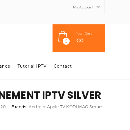
My Account
Your Cart
€
0
0
tance
Tutorial IPTV
Contact
EMENT IPTV SILVER
020
Brands:
Android
Apple TV
KODI
MAG
Smart