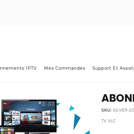
nnements IPTV
Mes Commandes
Support Et Assis
ABONN
SKU:
SILVER-2
TV
VLC