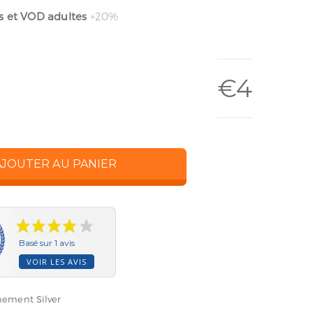
s et VOD adultes
+20%
€
4
AJOUTER AU PANIER
Basé sur 1 avis
VOIR LES AVIS
ement Silver