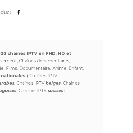
oduct
00 chaînes IPTV en FHD, HD et
tissement, Chaînes documentaires,
ie, Films, Documentaire, Anime, Enfant,
rnationales
( Chaînes IPTV
arabes
, Chaînes IPTV
belges
, Chaînes
ugaises
, Chaînes IPTV
suisses
).