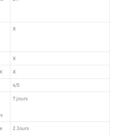
X
X
K
X
4/5
e
7 jours
es
e
2 Jours