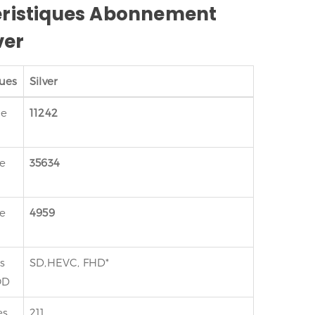
ristiques Abonnement
ver
ques
Silver
de
11242
e
35634
e
4959
s
SD,HEVC, FHD*
OD
es
211