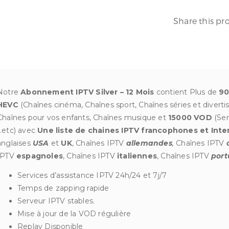
Share this pr
Notre
Abonnement IPTV Silver – 12 Mois
contient Plus de
90
HEVC
(Chaînes cinéma, Chaînes sport, Chaînes séries et diver
Chaînes pour vos enfants, Chaînes musique et
15000 VOD
(Ser
…etc) avec
Une liste de chaines IPTV
francophones et Inte
anglaises
USA
et
UK
, Chaînes IPTV
allemandes
,
Chaînes IPTV
IPTV
espagnoles
, Chaînes IPTV
italiennes
, Chaînes IPTV
port
Services d’assistance IPTV 24h/24 et 7j/7
Temps de zapping rapide
Serveur IPTV stables.
Mise à jour de la VOD régulière
Replay Disponible