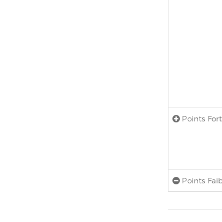
Points For
Points Fai