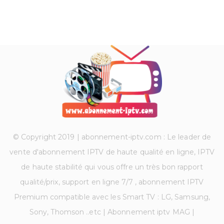
© Copyright 2019 | abonnement-iptv.com : Le leader de
vente d'abonnement IPTV de haute qualité en ligne, IPTV
de haute stabilité qui vous offre un très bon rapport
qualité/prix, support en ligne 7/7 , abonnement IPTV
Premium compatible avec les Smart TV : LG, Samsung,
Sony, Thomson ..etc | Abonnement iptv MAG |